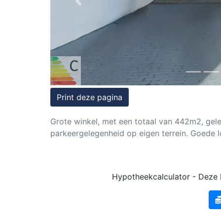
Previous
Rechten
op
onroerend
goed
Print deze pagina
Grote winkel, met een totaal van 442m2, gele
parkeergelegenheid op eigen terrein. Goede lo
Hypotheekcalculator - Deze k