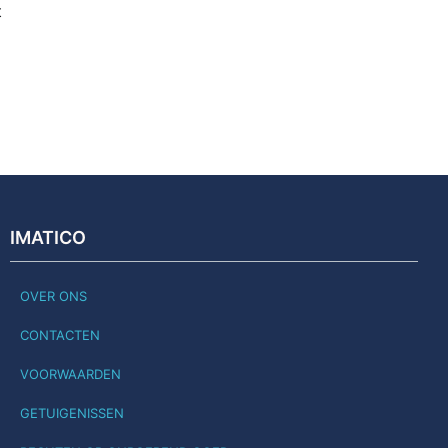
t
IMATICO
OVER ONS
CONTACTEN
VOORWAARDEN
GETUIGENISSEN