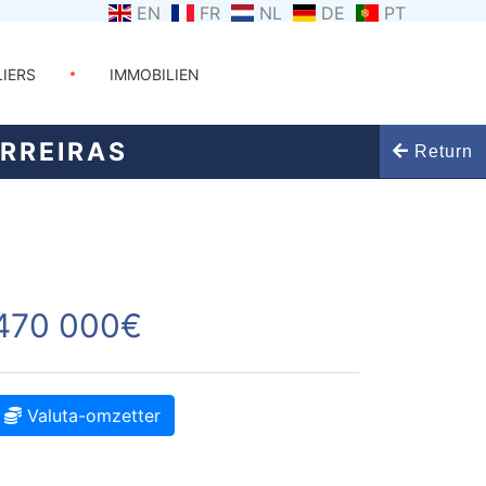
EN
FR
NL
DE
PT
LIERS
IMMOBILIEN
ERREIRAS
Return
470 000€
Valuta-omzetter