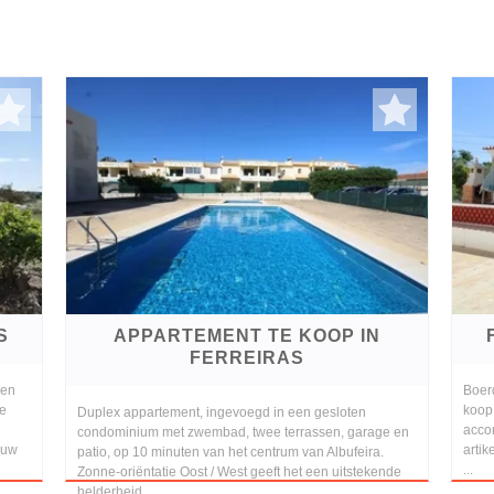
S
APPARTEMENT TE KOOP IN
FERREIRAS
een
Boerd
De
koop 
Duplex appartement, ingevoegd in een gesloten
accom
condominium met zwembad, twee terrassen, garage en
ouw
arti
patio, op 10 minuten van het centrum van Albufeira.
...
Zonne-oriëntatie Oost / West geeft het een uitstekende
helderheid ...