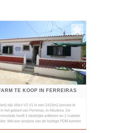
FARM TE KOOP IN FERREIRAS
erij stijl villa's V2 V1 in een 2410m2 perceel te
in het gebied van Ferreiras, in Albufeira. De
modatie heeft 3 stedelijke artikelen en 2 rustieke
kelen. Met een analyse van de huidige PDM kunnen