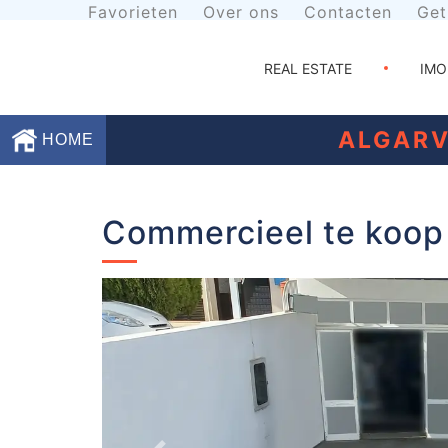
Favorieten
Over ons
Contacten
Get
REAL ESTATE
IMO
ALGARV
HOME
Favorieten
Commercieel te koop 
Over
ons
Contacten
Voorwaarden
Getuigenissen