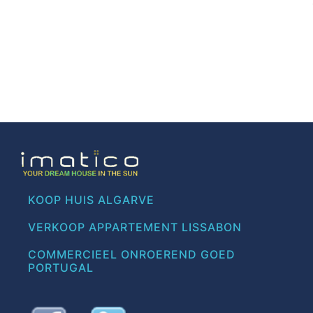
KOOP HUIS ALGARVE
VERKOOP APPARTEMENT LISSABON
COMMERCIEEL ONROEREND GOED
PORTUGAL