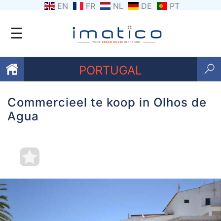
EN
FR
NL
DE
PT
☰
PORTUGAL
Commercieel te koop in Olhos de
Favorieten
Agua
Over
ons
Contacten
Voorwaarden
Getuigenissen