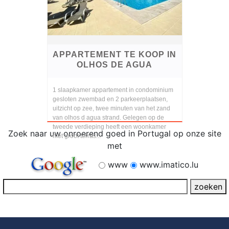
APPARTEMENT TE KOOP IN
OLHOS DE AGUA
1 slaapkamer appartement in condominium
gesloten zwembad en 2 parkeerplaatsen,
uitzicht op zee, twee minuten van het zand
van olhos d agua strand. Gelegen op de
tweede verdieping heeft een woonkamer
Zoek naar uw onroerend goed in Portugal op onze site
met groot terras...
met
www
www.imatico.lu