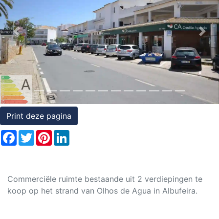
Rechten
op
Previous
Nex
onroerend
goed
Print deze pagina
Facebook
Twitter
Pinterest
LinkedIn
Commerciële ruimte bestaande uit 2 verdiepingen te
koop op het strand van Olhos de Agua in Albufeira.