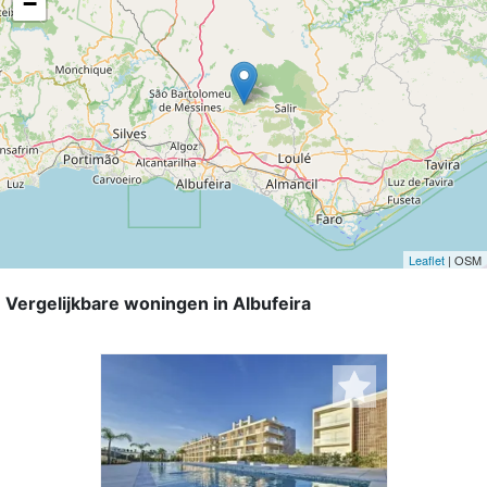
−
Leaflet
| OSM
Vergelijkbare woningen in Albufeira