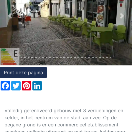
Rechten
op
Previous
Nex
onroerend
goed
Print deze pagina
Facebook
Twitter
Pinterest
LinkedIn
Volledig gerenoveerd gebouw met 3 verdiepingen en
kelder, in het centrum van de stad, aan zee. Op de
begane grond is er een commercieel etablissement,
snackbar, volledig uitgerust en met terras, kelder voor