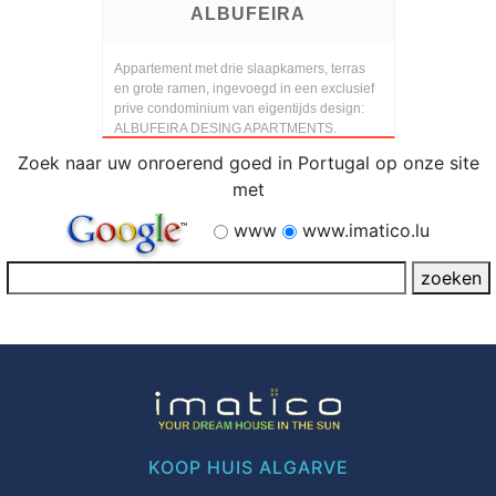
ALBUFEIRA
Appartement met drie slaapkamers, terras
en grote ramen, ingevoegd in een exclusief
prive condominium van eigentijds design:
ALBUFEIRA DESING APARTMENTS.
Zoek naar uw onroerend goed in Portugal op onze site
met
www
www.imatico.lu
KOOP HUIS ALGARVE