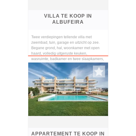
VILLA TE KOOP IN
ALBUFEIRA
Twee verdiepingen tellende villa met
zwembad, tuin, garage en uitzicht op zee.
Begane grond, hal, woonkamer met open
haard, volledig uitgeruste keuken,
wasruimte, badkamer en twee slaapkamers,
een en suite. Op de bo...
APPARTEMENT TE KOOP IN