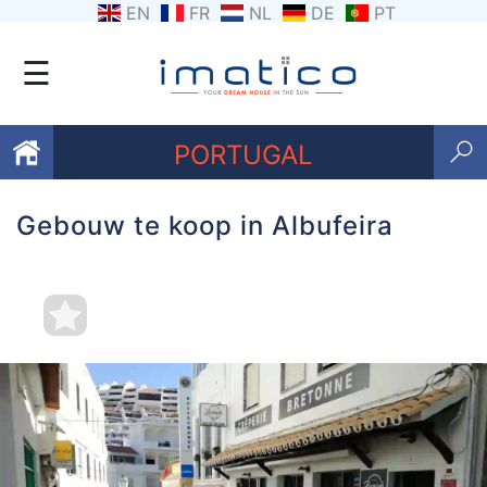
EN
FR
NL
DE
PT
☰
PORTUGAL
Gebouw te koop in Albufeira
Favorieten
Over
ons
Contacten
Voorwaarden
Getuigenissen