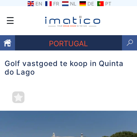
EN
FR
NL
DE
PT
☰
PORTUGAL
Golf vastgoed te koop in Quinta
Favorieten
do Lago
Over
ons
Contacten
Voorwaarden
Getuigenissen