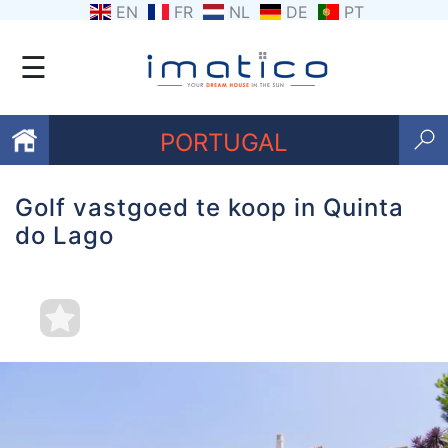
EN
FR
NL
DE
PT
☰
PORTUGAL
Golf vastgoed te koop in Quinta
Favorieten
do Lago
Over
ons
Contacten
Voorwaarden
Getuigenissen