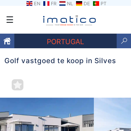
EN
FR
NL
DE
PT
☰
PORTUGAL
Golf vastgoed te koop in Silves
Favorieten
Over
ons
Contacten
Voorwaarden
Getuigenissen