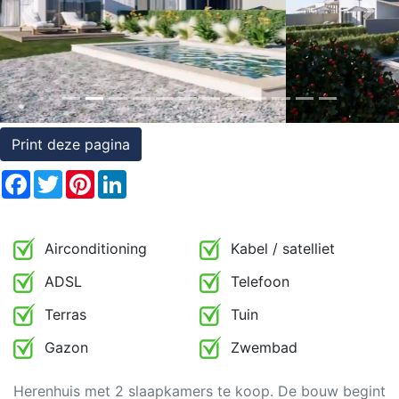
Previous
Nex
Rechten
op
onroerend
goed
Print deze pagina
Facebook
Twitter
Pinterest
LinkedIn
Airconditioning
Kabel / satelliet
ADSL
Telefoon
Terras
Tuin
Gazon
Zwembad
Herenhuis met 2 slaapkamers te koop. De bouw begint