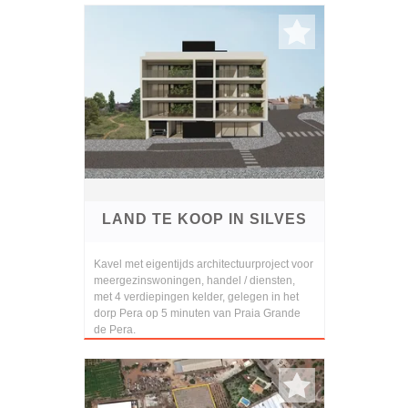
LAND TE KOOP IN SILVES
Kavel met eigentijds architectuurproject voor
meergezinswoningen, handel / diensten,
met 4 verdiepingen kelder, gelegen in het
dorp Pera op 5 minuten van Praia Grande
de Pera.