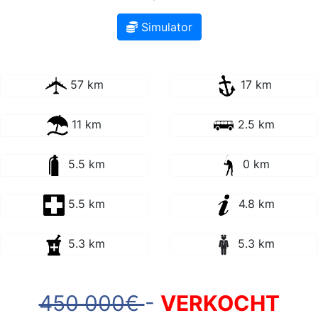
Simulator
57 km
17 km
11 km
2.5 km
5.5 km
0 km
5.5 km
4.8 km
5.3 km
5.3 km
450 000€
-
VERKOCHT