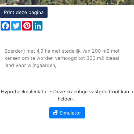
Rechten
Print deze pagina
op
Facebook
Twitter
Pinterest
LinkedIn
onroerend
goed
Boerderij met 4,9 ha met stedelijk van 200 m2 met
kansen om te worden verhoogd tot 300 m2 Ideaal
land voor wijngaarden,
Hypotheekcalculator - Deze krachtige vastgoedtool kan u
helpen ..
Simulator