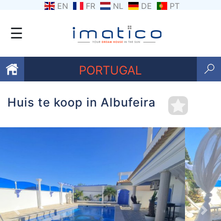
EN
FR
NL
DE
PT
☰
PORTUGAL
Huis te koop in Albufeira
Favorieten
Over
ons
Contacten
Voorwaarden
Getuigenissen
Previous
Nex