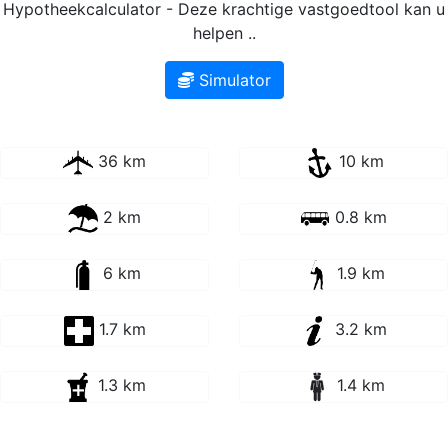
Hypotheekcalculator - Deze krachtige vastgoedtool kan u
helpen ..
Simulator
36 km
10 km
2 km
0.8 km
6 km
1.9 km
1.7 km
3.2 km
1.3 km
1.4 km