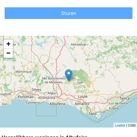
Sturen
+
−
Leaflet
| OSM