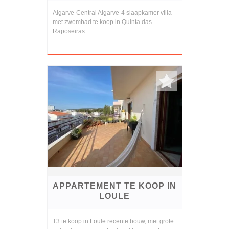
Algarve-Central Algarve-4 slaapkamer villa
met zwembad te koop in Quinta das
Raposeiras
APPARTEMENT TE KOOP IN
LOULE
T3 te koop in Loule recente bouw, met grote