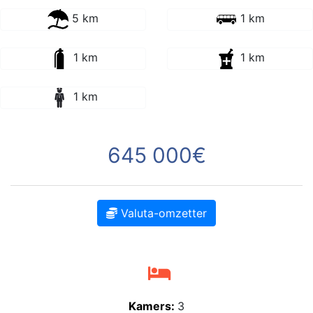
5 km
1 km
1 km
1 km
1 km
645 000€
Valuta-omzetter
Kamers:
3