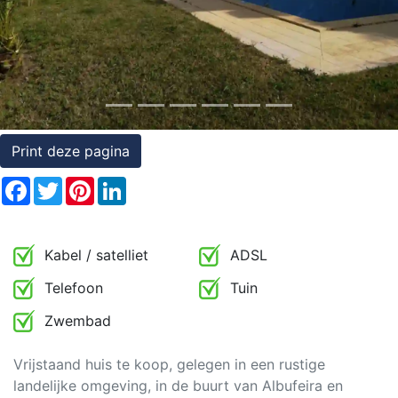
Rechten
op
onroerend
goed
Print deze pagina
Facebook
Twitter
Pinterest
LinkedIn
Kabel / satelliet
ADSL
Telefoon
Tuin
Zwembad
Vrijstaand huis te koop, gelegen in een rustige
landelijke omgeving, in de buurt van Albufeira en