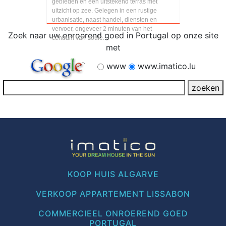
gebieden en een uitstekend terras met
uitzicht op zee. Gelegen in een rustige
urbanisatie, naast handel, diensten en
vervoer, ongeveer 2 minuten van het
Zoek naar uw onroerend goed in Portugal op onze site
centrum van Loule....
met
www
www.imatico.lu
KOOP HUIS ALGARVE
VERKOOP APPARTEMENT LISSABON
COMMERCIEEL ONROEREND GOED
PORTUGAL