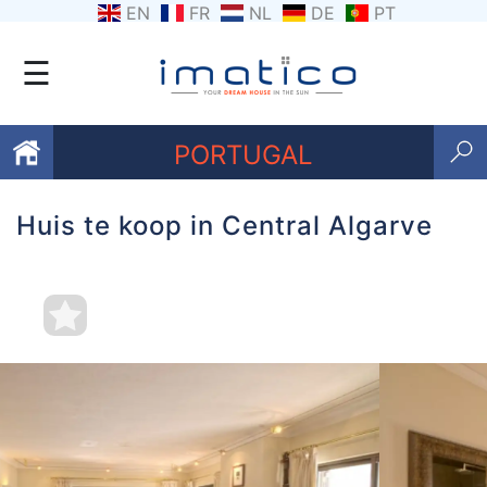
EN
FR
NL
DE
PT
☰
PORTUGAL
Huis te koop in Central Algarve
Favorieten
Over
ons
Contacten
Voorwaarden
Getuigenissen