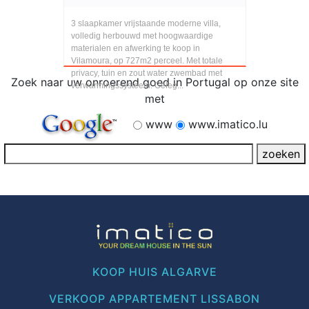
3 slaapkamer vrijstaande moderne villa,
volledig herbouwd met hoogwaardige
materialen en afwerking te koop in
Vilamoura, op 727m2 perceel. Met totale
privacy, tuin en zout water zwembad met
Zoek naar uw onroerend goed in Portugal op onze site
verwarmingssysteem. Geleg...
met
www
www.imatico.lu
KOOP HUIS ALGARVE
VERKOOP APPARTEMENT LISSABON