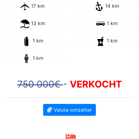
17 km
14 km
13 km
1 km
1 km
1 km
1 km
750 000€
-
VERKOCHT
Valuta-omzetter