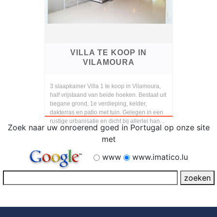
VILLA TE KOOP IN
VILAMOURA
3 slaapkamer Villa 1 te koop in Vilamoura,
half vrijstaand van beide hoeken. Bestaat uit
begane grond, 1e verdieping, kelder,
dakterras en patio met tuin. Gelegen in een
rustige urbanisatie en dicht bij allerlei han...
Zoek naar uw onroerend goed in Portugal op onze site
met
www
www.imatico.lu