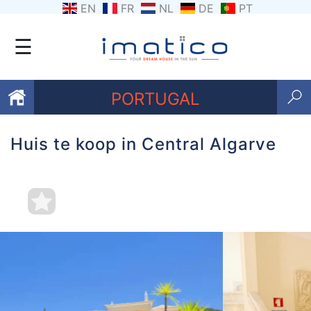
EN
FR
NL
DE
PT
☰
PORTUGAL
Huis te koop in Central Algarve
Favorieten
Over
ons
Contacten
Voorwaarden
Getuigenissen