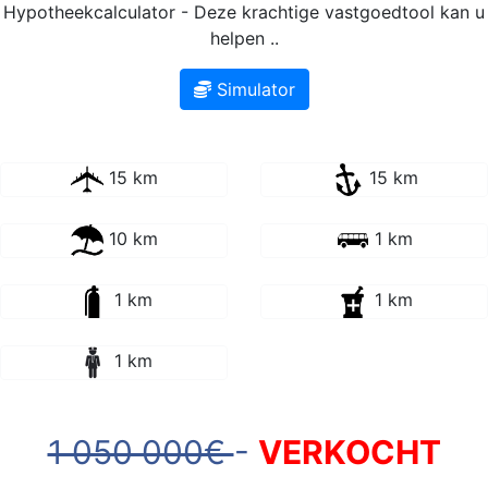
Hypotheekcalculator - Deze krachtige vastgoedtool kan u
helpen ..
Simulator
15 km
15 km
10 km
1 km
1 km
1 km
1 km
1 050 000€
-
VERKOCHT