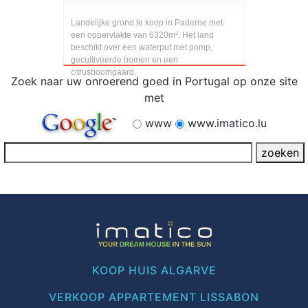
Landelijke grond te koop in Paderne met
een oppervlakte van 6320m². Het land
beschikt over een waterput met pomp,
gecultiveerde bomen en een
citrusboomgaard.
Zoek naar uw onroerend goed in Portugal op onze site
met
www
www.imatico.lu
KOOP HUIS ALGARVE
VERKOOP APPARTEMENT LISSABON