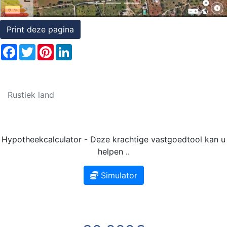
Rechten
op
Print deze pagina
onroerend
Facebook
Twitter
Pinterest
LinkedIn
goed
Rustiek land
Hypotheekcalculator - Deze krachtige vastgoedtool kan u
helpen ..
Simulator