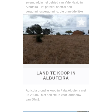
zwembad, in het gebied van Vale Navio in
Albufeira. Het perceel heeft al een
vergunningsvergunning, die onmiddellijke
bouw mogelijk maakt. De bou...
LAND TE KOOP IN
ALBUFEIRA
Agricola grond te koop in Pata, Albufeira met
35 280m2. Met een steun voor landbouw
van 50m2.