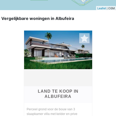
Leaflet
| OSM
Vergelijkbare woningen in Albufeira
LAND TE KOOP IN
ALBUFEIRA
Perceel grond voor de bouw van 3
slaapkamer villa met kelder en prive