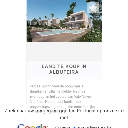
LAND TE KOOP IN
ALBUFEIRA
Perceel grond voor de bouw van 3
slaapkamer villa met kelder en prive
zwembad, in het gebied van Vale Navio in
Albufeira. Het perceel heeft al een
vergunningsvergunning, die onmiddellijke
Zoek naar uw onroerend goed in Portugal op onze site
bouw mogelijk maakt. De bou...
met