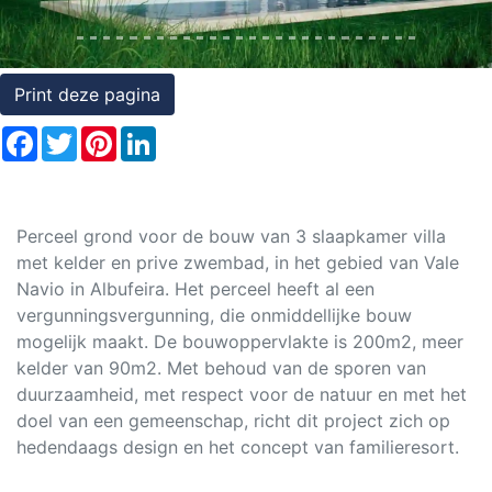
Rechten
op
onroerend
Print deze pagina
goed
Facebook
Twitter
Pinterest
LinkedIn
Perceel grond voor de bouw van 3 slaapkamer villa
met kelder en prive zwembad, in het gebied van Vale
Navio in Albufeira. Het perceel heeft al een
vergunningsvergunning, die onmiddellijke bouw
mogelijk maakt. De bouwoppervlakte is 200m2, meer
kelder van 90m2. Met behoud van de sporen van
duurzaamheid, met respect voor de natuur en met het
doel van een gemeenschap, richt dit project zich op
hedendaags design en het concept van familieresort.