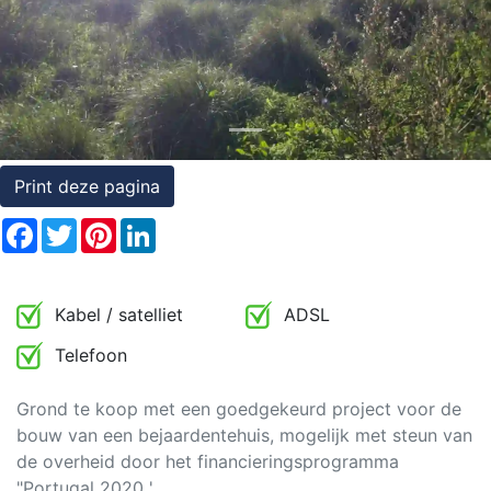
Rechten
op
onroerend
goed
Print deze pagina
Facebook
Twitter
Pinterest
LinkedIn
Kabel / satelliet
ADSL
Telefoon
Grond te koop met een goedgekeurd project voor de
bouw van een bejaardentehuis, mogelijk met steun van
de overheid door het financieringsprogramma
"Portugal 2020 '.