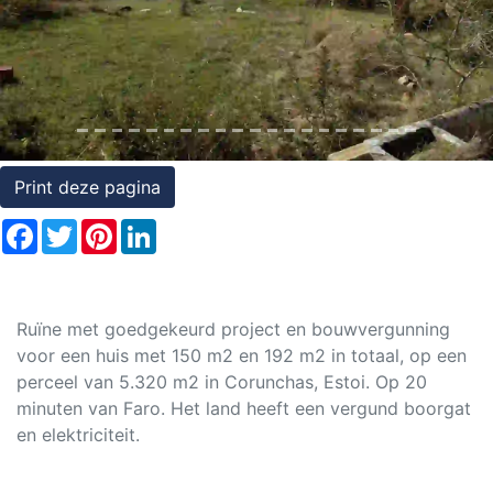
Rechten
op
onroerend
goed
Print deze pagina
Facebook
Twitter
Pinterest
LinkedIn
Ruïne met goedgekeurd project en bouwvergunning
voor een huis met 150 m2 en 192 m2 in totaal, op een
perceel van 5.320 m2 in Corunchas, Estoi. Op 20
minuten van Faro. Het land heeft een vergund boorgat
en elektriciteit.