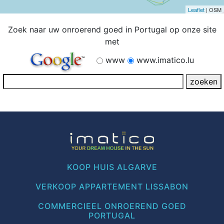
Leaflet
| OSM
Zoek naar uw onroerend goed in Portugal op onze site
met
www
www.imatico.lu
KOOP HUIS ALGARVE
VERKOOP APPARTEMENT LISSABON
COMMERCIEEL ONROEREND GOED
PORTUGAL