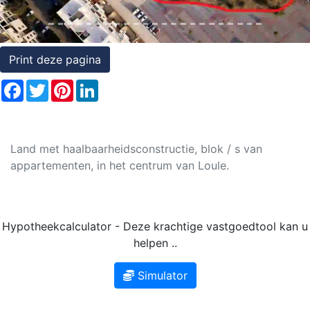
Rechten
op
onroerend
Print deze pagina
goed
Facebook
Twitter
Pinterest
LinkedIn
Land met haalbaarheidsconstructie, blok / s van
appartementen, in het centrum van Loule.
Hypotheekcalculator - Deze krachtige vastgoedtool kan u
helpen ..
Simulator