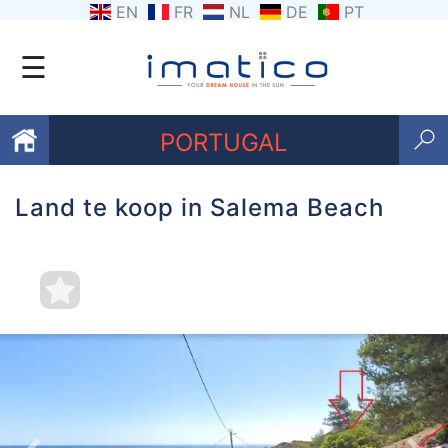
EN
FR
NL
DE
PT
☰
PORTUGAL
Land te koop in Salema Beach
Favorieten
Over
ons
Contacten
Voorwaarden
Getuigenissen