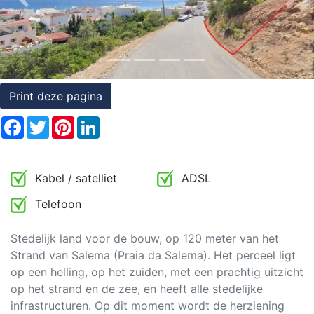
Previous
Nex
Rechten
op
onroerend
goed
Print deze pagina
Facebook
Twitter
Pinterest
LinkedIn
Kabel / satelliet
ADSL
Telefoon
Stedelijk land voor de bouw, op 120 meter van het
Strand van Salema (Praia da Salema). Het perceel ligt
op een helling, op het zuiden, met een prachtig uitzicht
op het strand en de zee, en heeft alle stedelijke
infrastructuren. Op dit moment wordt de herziening