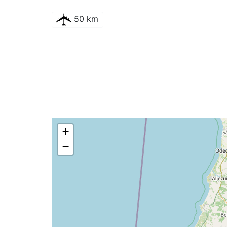
50 km
+
−