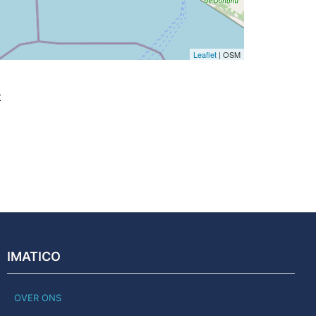
Leaflet
| OSM
t
IMATICO
OVER ONS