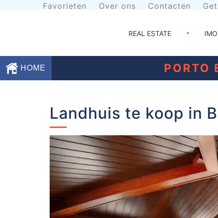
Favorieten
Over ons
Contacten
Get
REAL ESTATE
IMO
PORTO 
HOME
Favorieten
Landhuis te koop in 
Over
ons
Contacten
Voorwaarden
Getuigenissen