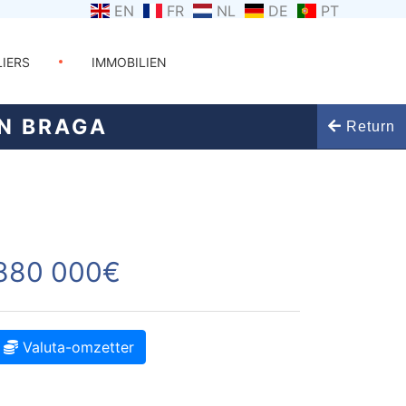
EN
FR
NL
DE
PT
LIERS
IMMOBILIEN
IN BRAGA
Return
880 000€
Valuta-omzetter