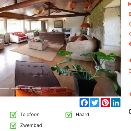
Next
Facebook
Twitter
Pinterest
Link
Telefoon
Haard
Zwembad