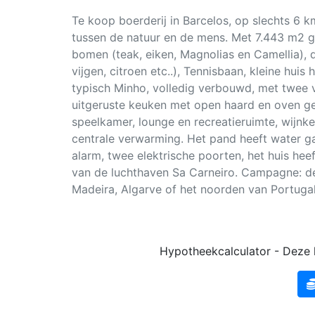
Te koop boerderij in Barcelos, op slechts 6 
tussen de natuur en de mens. Met 7.443 m2 g
bomen (teak, eiken, Magnolias en Camellia), 
vijgen, citroen etc..), Tennisbaan, kleine hu
typisch Minho, volledig verbouwd, met twee ve
uitgeruste keuken met open haard en oven g
speelkamer, lounge en recreatieruimte, wijnkel
centrale verwarming. Het pand heeft water ga
alarm, twee elektrische poorten, het huis hee
van de luchthaven Sa Carneiro. Campagne: de
Madeira, Algarve of het noorden van Portuga
Hypotheekcalculator - Deze k