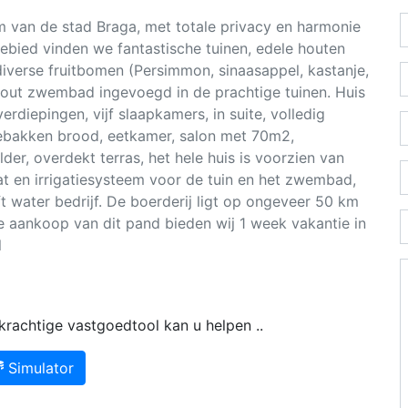
km van de stad Braga, met totale privacy en harmonie
ebied vinden we fantastische tuinen, edele houten
diverse fruitbomen (Persimmon, sinaasappel, kastanje,
is hout zwembad ingevoegd in de prachtige tuinen. Huis
rdiepingen, vijf slaapkamers, in suite, volledig
ebakken brood, eetkamer, salon met 70m2,
der, overdekt terras, het hele huis is voorzien van
t en irrigatiesysteem voor de tuin en het zwembad,
ft water bedrijf. De boerderij ligt op ongeveer 50 km
 aankoop van dit pand bieden wij 1 week vakantie in
l
rachtige vastgoedtool kan u helpen ..
Simulator