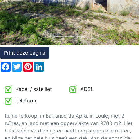
Rechten
op
onroerend
goed
Print deze pagina
Facebook
Twitter
Pinterest
LinkedIn
Kabel / satelliet
ADSL
Telefoon
Ruïne te koop, in Barranco da Apra, in Loule, met 2
ruïnes, en land met een oppervlakte van 9780 m2. Het
huis is één verdieping en heeft nog steeds alle muren,
en bijna het hele huis heeft een dak. Aan de voorzijde