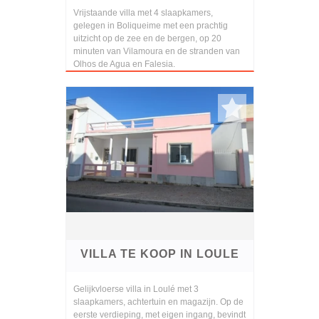
Vrijstaande villa met 4 slaapkamers,
gelegen in Boliqueime met een prachtig
uitzicht op de zee en de bergen, op 20
minuten van Vilamoura en de stranden van
Olhos de Agua en Falesia.
VILLA TE KOOP IN LOULE
Gelijkvloerse villa in Loulé met 3
slaapkamers, achtertuin en magazijn. Op de
eerste verdieping, met eigen ingang, bevindt