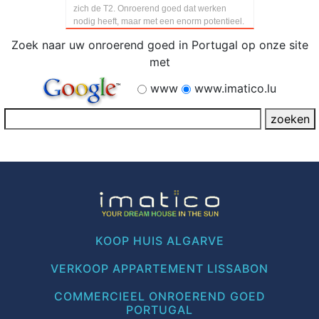
zich de T2. Onroerend goed dat werken
nodig heeft, maar met een enorm potentieel.
Zoek naar uw onroerend goed in Portugal op onze site
met
www
www.imatico.lu
KOOP HUIS ALGARVE
VERKOOP APPARTEMENT LISSABON
COMMERCIEEL ONROEREND GOED
PORTUGAL