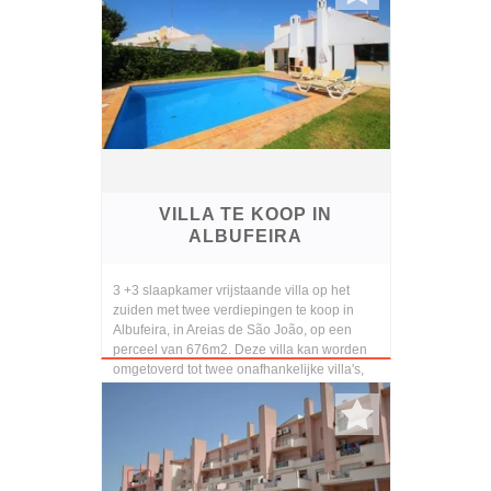
VILLA TE KOOP IN
ALBUFEIRA
3 +3 slaapkamer vrijstaande villa op het
zuiden met twee verdiepingen te koop in
Albufeira, in Areias de São João, op een
perceel van 676m2. Deze villa kan worden
omgetoverd tot twee onafhankelijke villa's,
omdat h...