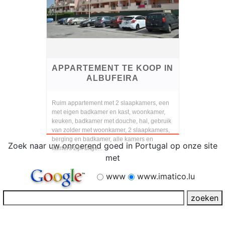
APPARTEMENT TE KOOP IN
ALBUFEIRA
Ruim appartement met 2 slaapkamers, een
met eigen badkamer en kast, woonkamer,
keuken, badkamer met douche, hal, gebruik
van zolder met woonkamer, 2 slaapkamers,
berging en badkamer, alle kamers en
Zoek naar uw onroerend goed in Portugal op onze site
kamers zijn uitge...
met
www
www.imatico.lu