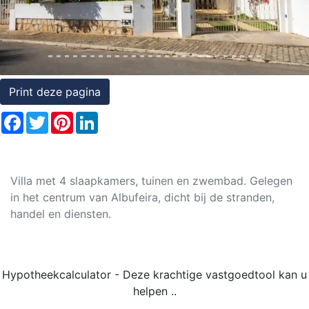
Rechten
op
onroerend
goed
Print deze pagina
Facebook
Twitter
Pinterest
LinkedIn
Villa met 4 slaapkamers, tuinen en zwembad. Gelegen
in het centrum van Albufeira, dicht bij de stranden,
handel en diensten.
Hypotheekcalculator - Deze krachtige vastgoedtool kan u
helpen ..