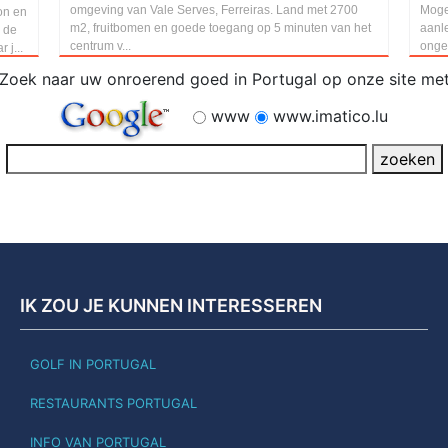
omgeving van Vale Serves, Ferreiras. Land met 2700
Moge
on en
m2, fruitbomen en goede toegang op 5 minuten van het
aanle
p de
centrum v...
onge
 j...
Zoek naar uw onroerend goed in Portugal op onze site me
www
www.imatico.lu
IK ZOU JE KUNNEN INTERESSEREN
GOLF IN PORTUGAL
RESTAURANTS PORTUGAL
INFO VAN PORTUGAL