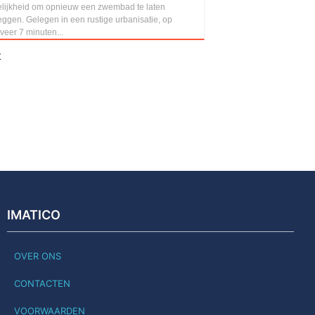
lijkheid om opnieuw een zwembad te laten
ggen. Gelegen in een rustige urbanisatie, op
veer 7 minuten...
t
IMATICO
OVER ONS
CONTACTEN
VOORWAARDEN