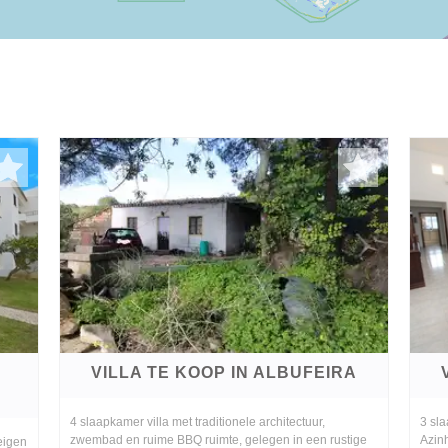
VILLA TE KOOP IN ALBUFEIRA
4 slaapkamer villa met traditionele architectuur,
3 sla
zwembad en ruime BBQ ruimte, gelegen in een rustige
Azinh
eigen