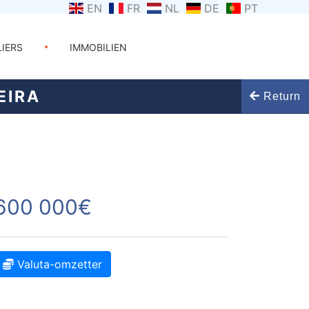
EN
FR
NL
DE
PT
LIERS
IMMOBILIEN
EIRA
Return
600 000€
Valuta-omzetter