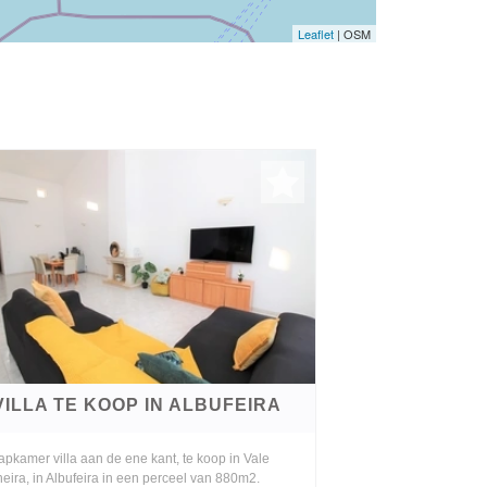
Leaflet
| OSM
VILLA TE KOOP IN ALBUFEIRA
apkamer villa aan de ene kant, te koop in Vale
eira, in Albufeira in een perceel van 880m2.