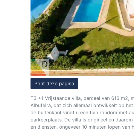
Rechten
op
Previous
onroerend
goed
Print deze pagina
T3 +1 Vrijstaande villa, perceel van 616 m2,
Albufeira, dat zich allemaal ontwikkelt op h
de buitenkant vindt u een tuin rondom met a
parkeerplaats. De villa is origineel en daarom
en diensten, ongeveer 10 minuten lopen van h