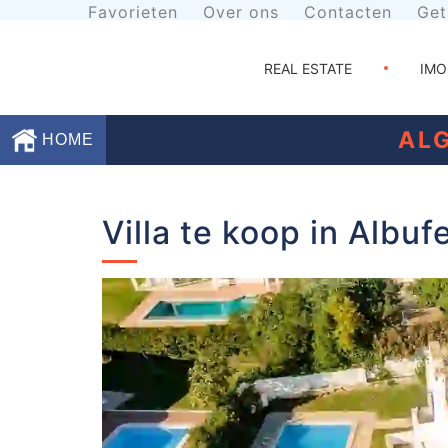
Favorieten
Over ons
Contacten
Get
REAL ESTATE
IMO
AL
HOME
Favorieten
Villa te koop in Albuf
Over
ons
Contacten
Voorwaarden
Getuigenissen