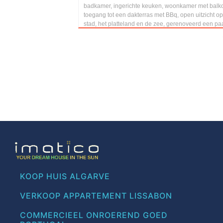
badkamer, ingerichte keuken, woonkamer met balk
toegang tot een dakterras met BBq, open uitzicht o
stad, het platteland en de zee, gerenoveerd een paar
KOOP HUIS ALGARVE
VERKOOP APPARTEMENT LISSABON
COMMERCIEEL ONROEREND GOED