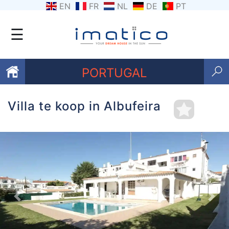
EN
FR
NL
DE
PT
☰
PORTUGAL
Villa te koop in Albufeira
Favorieten
Over
ons
Contacten
Voorwaarden
Previous
Nex
Getuigenissen