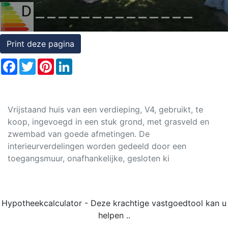
Rechten
op
onroerend
Print deze pagina
goed
Facebook
Twitter
Pinterest
LinkedIn
Vrijstaand huis van een verdieping, V4, gebruikt, te
koop, ingevoegd in een stuk grond, met grasveld en
zwembad van goede afmetingen. De
interieurverdelingen worden gedeeld door een
toegangsmuur, onafhankelijke, gesloten ki
Hypotheekcalculator - Deze krachtige vastgoedtool kan u
helpen ..