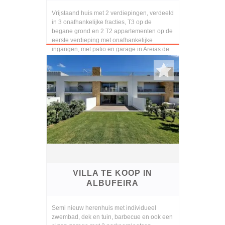
Vrijstaand huis met 2 verdiepingen, verdeeld
in 3 onafhankelijke fracties, T3 op de
begane grond en 2 T2 appartementen op de
eerste verdieping met onafhankelijke
ingangen, met patio en garage in Areias de
S. Joao, m...
VILLA TE KOOP IN
ALBUFEIRA
Semi nieuw herenhuis met individueel
zwembad, dek en tuin, barbecue en ook een