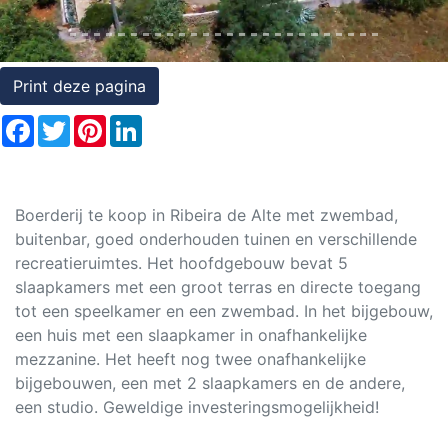
Rechten
op
onroerend
Print deze pagina
goed
Facebook
Twitter
Pinterest
LinkedIn
Boerderij te koop in Ribeira de Alte met zwembad,
buitenbar, goed onderhouden tuinen en verschillende
recreatieruimtes. Het hoofdgebouw bevat 5
slaapkamers met een groot terras en directe toegang
tot een speelkamer en een zwembad. In het bijgebouw,
een huis met een slaapkamer in onafhankelijke
mezzanine. Het heeft nog twee onafhankelijke
bijgebouwen, een met 2 slaapkamers en de andere,
een studio. Geweldige investeringsmogelijkheid!