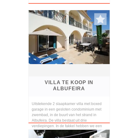
VILLA TE KOOP IN
ALBUFEIRA
Uitstekende 2 slaapkamer villa met boxed
garage in een gesloten condominium met
zwembad, in de buurt van het strand in
Albufeira. De villa bestaat uit drie
verdiepingen. In de fakkel hebben we een
hal, een badkamer,...