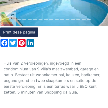
Rechten
op
onroerend
goed
Print deze pagina
Facebook
Twitter
Pinterest
LinkedIn
Huis van 2 verdiepingen, ingevoegd in een
condominium van 9 villa's met zwembad, garage en
patio. Bestaat uit woonkamer hal, keuken, badkamer,
begane grond en twee slaapkamers en suite op de
eerste verdieping. Er is een terras waar u BBQ kunt
zetten. 5 minuten van Shopping da Guia.