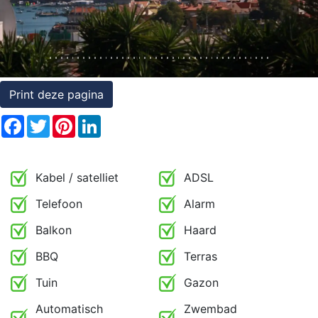
Rechten
op
onroerend
goed
Print deze pagina
Facebook
Twitter
Pinterest
LinkedIn
Kabel / satelliet
ADSL
Telefoon
Alarm
Balkon
Haard
BBQ
Terras
Tuin
Gazon
Automatisch
Zwembad