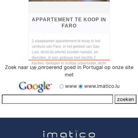
APPARTEMENT TE KOOP IN
FARO
2 slaapkamer appartement te koop in het
centrum van Faro, in het gebied van Sao
Luis, dicht bij allerlei soorten handel, en
diensten, in een gebouw met slechts 2
fracties. Gelegen in rustige urbanisatie, dicht
Zoek naar uw onroerend goed in Portugal op onze site
bij a...
met
www
www.imatico.lu