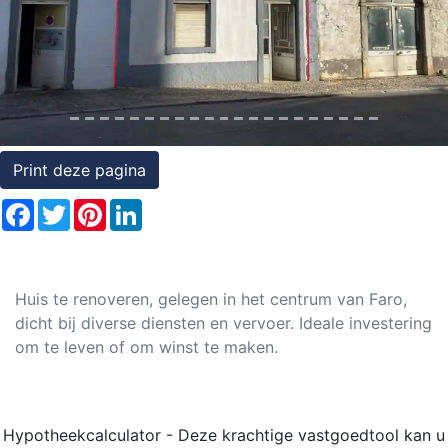
Rechten
op
onroerend
goed
Print deze pagina
Facebook
Twitter
Pinterest
LinkedIn
Huis te renoveren, gelegen in het centrum van Faro,
dicht bij diverse diensten en vervoer. Ideale investering
om te leven of om winst te maken.
Hypotheekcalculator - Deze krachtige vastgoedtool kan u