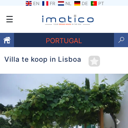
EN
FR
NL
DE
PT
☰
PORTUGAL
Villa te koop in Lisboa
Favorieten
Over
ons
Contacten
Voorwaarden
Getuigenissen
Previous
Nex