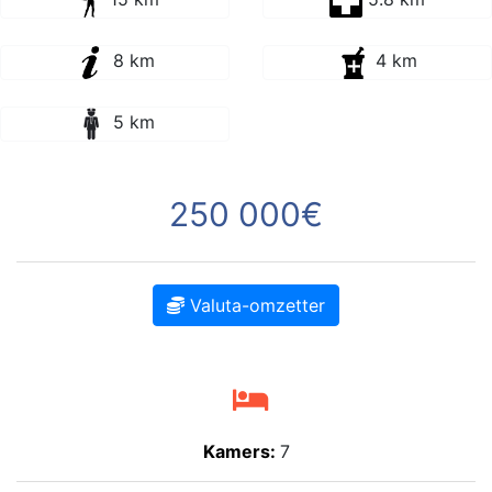
8 km
4 km
5 km
250 000€
Valuta-omzetter
Kamers:
7