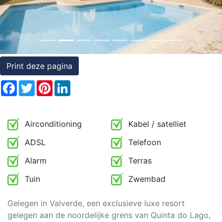
Rechten
op
onroerend
goed
Print deze pagina
Facebook
Twitter
Pinterest
LinkedIn
Airconditioning
Kabel / satelliet
ADSL
Telefoon
Alarm
Terras
Tuin
Zwembad
Gelegen in Valverde, een exclusieve luxe resort
gelegen aan de noordelijke grens van Quinta do Lago,