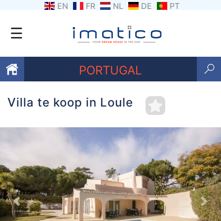
EN
FR
NL
DE
PT
☰
PORTUGAL
Villa te koop in Loule
Favorieten
Over
ons
Contacten
Voorwaarden
Previous
Nex
Getuigenissen