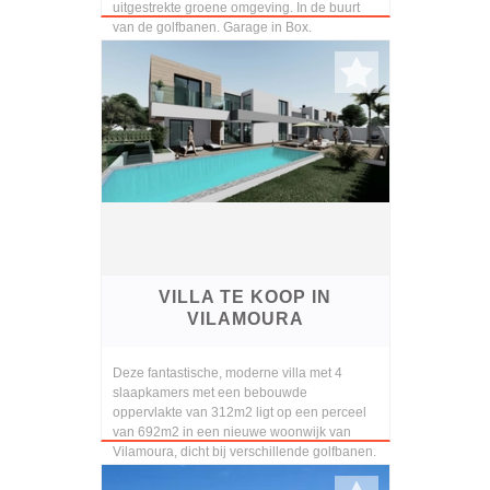
uitgestrekte groene omgeving. In de buurt
van de golfbanen. Garage in Box.
VILLA TE KOOP IN
VILAMOURA
Deze fantastische, moderne villa met 4
slaapkamers met een bebouwde
oppervlakte van 312m2 ligt op een perceel
van 692m2 in een nieuwe woonwijk van
Vilamoura, dicht bij verschillende golfbanen.
De beroemde jachthaven...