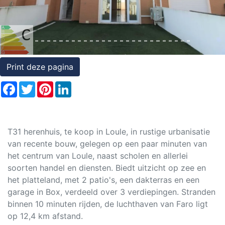
Rechten
op
onroerend
goed
Print deze pagina
Facebook
Twitter
Pinterest
LinkedIn
T31 herenhuis, te koop in Loule, in rustige urbanisatie
van recente bouw, gelegen op een paar minuten van
het centrum van Loule, naast scholen en allerlei
soorten handel en diensten. Biedt uitzicht op zee en
het platteland, met 2 patio's, een dakterras en een
garage in Box, verdeeld over 3 verdiepingen. Stranden
binnen 10 minuten rijden, de luchthaven van Faro ligt
op 12,4 km afstand.