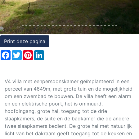
Rechten
op
onroerend
goed
Print deze pagina
Facebook
Twitter
Pinterest
LinkedIn
V4 villa met eenpersoonskamer geïmplanteerd in een
perceel van 4649m, met grote tuin en de mogelijkheid
om een zwembad te bouwen. De villa heeft een alarm
en een elektrische poort, het is ommuurd,
hoofdingang, grote hal, toegang tot de drie
slaapkamers, de suite en de badkamer die de andere
twee slaapkamers bedient. De grote hal met natuurlijk
licht van het dakraam geeft toegang tot de keuken en