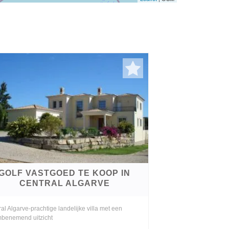
GOLF VASTGOED TE KOOP IN
CENTRAL ALGARVE
al Algarve-prachtige landelijke villa met een
benemend uitzicht