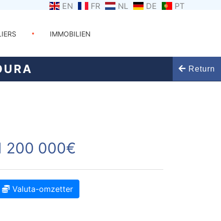
EN
FR
NL
DE
PT
LIERS
IMMOBILIEN
OURA
Return
1 200 000€
Valuta-omzetter