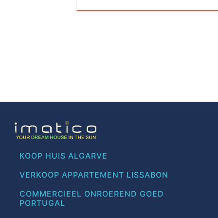
KOOP HUIS ALGARVE
VERKOOP APPARTEMENT LISSABON
COMMERCIEEL ONROEREND GOED
PORTUGAL