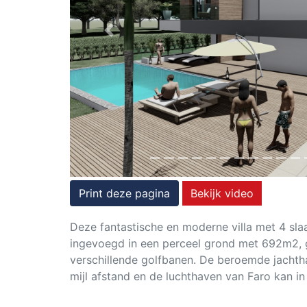
Rechten
op
Previous
onroerend
goed
Print deze pagina
Bekijk video
Deze fantastische en moderne villa met 4 s
ingevoegd in een perceel grond met 692m2, g
verschillende golfbanen. De beroemde jachtha
mijl afstand en de luchthaven van Faro kan i