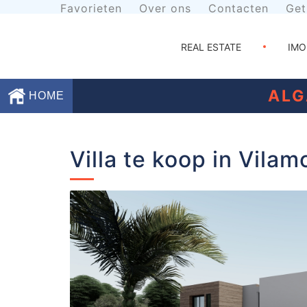
Favorieten
Over ons
Contacten
Get
REAL ESTATE
IMO
ALG
HOME
Favorieten
Villa te koop in Vilam
Over
ons
Contacten
Voorwaarden
Getuigenissen