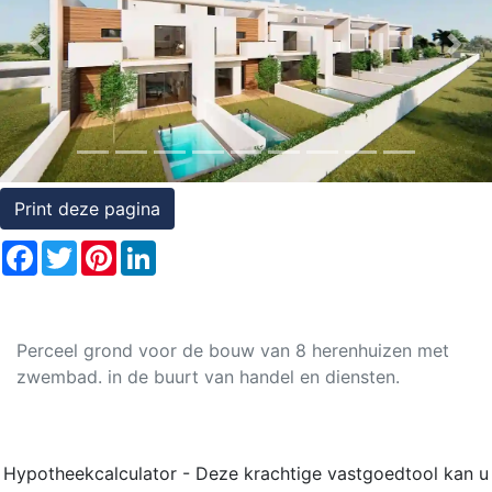
Rechten
Previous
Nex
op
onroerend
goed
Print deze pagina
Facebook
Twitter
Pinterest
LinkedIn
Perceel grond voor de bouw van 8 herenhuizen met
zwembad. in de buurt van handel en diensten.
Hypotheekcalculator - Deze krachtige vastgoedtool kan u