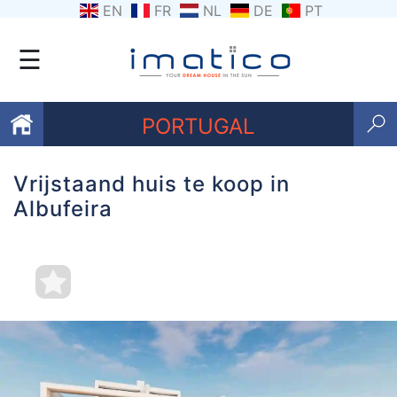
EN
FR
NL
DE
PT
☰
PORTUGAL
Vrijstaand huis te koop in
Favorieten
Albufeira
Over
ons
Contacten
Voorwaarden
Getuigenissen