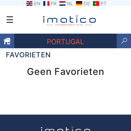
EN
FR
NL
DE
PT
☰
PORTUGAL
FAVORIETEN
Favorieten
Geen Favorieten
Over
ons
Contacten
Voorwaarden
Getuigenissen