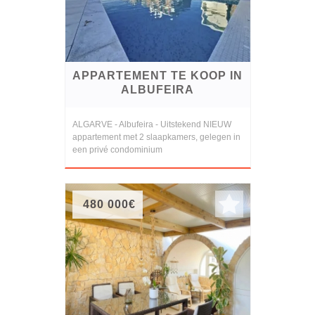
APPARTEMENT TE KOOP IN
ALBUFEIRA
ALGARVE - Albufeira - Uitstekend NIEUW
appartement met 2 slaapkamers, gelegen in
een privé condominium
480 000€