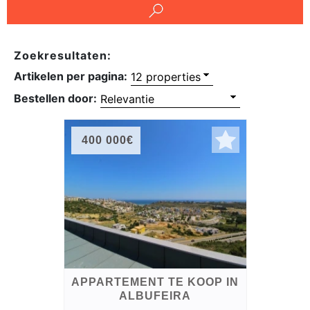
Rechten
op
Zoekresultaten:
onroerend
Artikelen per pagina:
goed
Bestellen door:
400 000€
APPARTEMENT TE KOOP IN
ALBUFEIRA