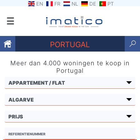
EN
FR
NL
DE
PT
☰
PORTUGAL
Meer dan 4.000 woningen te koop in
Favorieten
Portugal
Over
ons
Contacten
Voorwaarden
Getuigenissen