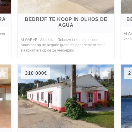
RA
BEDRIJF TE KOOP IN OLHOS DE
B
AGUA
een
ALGA
koop,
ALGARVE - Albufeira - Gebouw te koop, met een
Snackbar op de begane grond en appartement met 2
slaapkamers op de 1e verdieping
310 000€
2