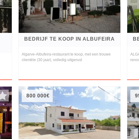
BEDRIJF TE KOOP IN ALBUFEIRA
B
Algarve-Albufeira-restaurant te koop, met een trouwe
ALGAR
clientèle (30 jaar), volledig uitgerust
renov
800 000€
9