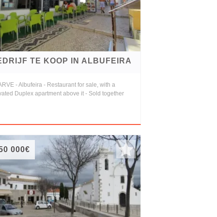
EDRIJF TE KOOP IN ALBUFEIRA
VE - Albufeira - Restaurant for sale, with a
ated Duplex apartment above it - Sold together
50 000€