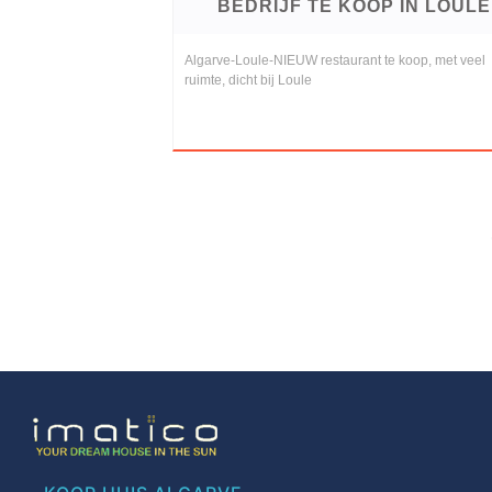
BEDRIJF TE KOOP IN LOULE
Algarve-Loule-NIEUW restaurant te koop, met veel
ruimte, dicht bij Loule