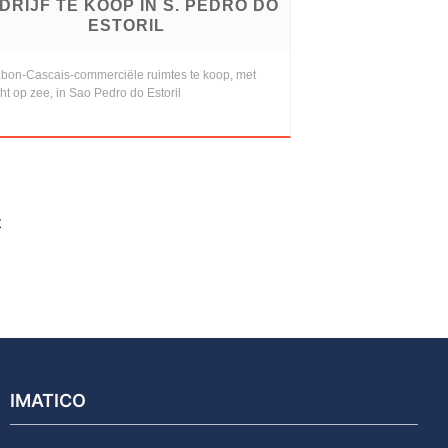
DRIJF TE KOOP IN S. PEDRO DO
ESTORIL
abon-Cascais-commerciële ruimtes te koop, met
cht op zee, in Sao Pedro do Estoril
t
IMATICO