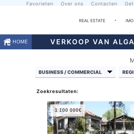
Favorieten
Over ons
Contacten
Get
REAL ESTATE
IMO
VERKOOP VAN ALGA
HOME
M
Favorieten
Over
ons
Zoekresultaten:
Contacten
1 100 000€
Voorwaarden
Getuigenissen