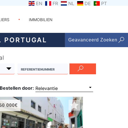
EN
FR
NL
DE
PT
LIERS
IMMOBILIEN
L PORTUGAL
Geavanceerd Zoeken
al
Bestellen door:
50 000€