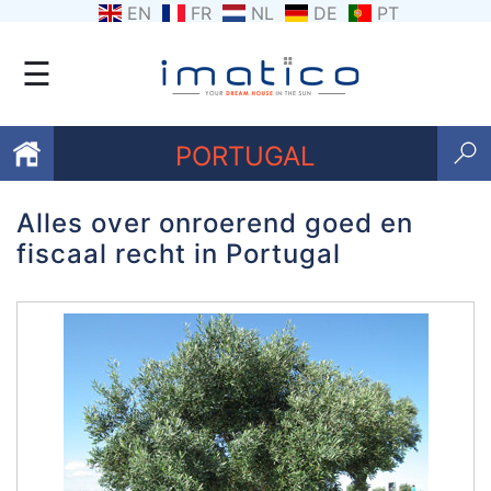
EN
FR
NL
DE
PT
☰
PORTUGAL
Alles over onroerend goed en
Favorieten
fiscaal recht in Portugal
Over
ons
Contacten
Voorwaarden
Getuigenissen