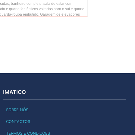
padas, banheiro completo, sala de estar com
da e quarto fantásticos voltados para o sul e quarto
guarda-roupa embutido. Garagem de elevadores
IMATICO
SOBRE NÓS
CONTACTOS
TERMOS E CONDIÇÕES