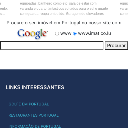
m
equipadas, banheiro completo, sala de estar com
equi
mento,
varanda e quarto fantásticos voltados para o sul e quarto
varan
u...
com guarda-roupa embutido. Garagem de elevadores
com 
Procure o seu imóvel em Portugal no nosso site com
www
www.imatico.lu
LINKS INTERESSANTES
GOLFE EM PORTUGAL
RESTAURANTES PORTUGAL
INFORMAÇÃO DE PORTUGAL