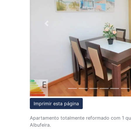
Condições
Testemunhos
Previous
Assessoria
Jurídica
Imprimir esta página
Apartamento totalmente reformado com 1 qua
Albufeira.