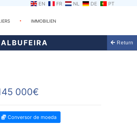
EN
FR
NL
DE
PT
LIERS
IMMOBILIEN
ALBUFEIRA
Return
145 000€
Conversor de moeda