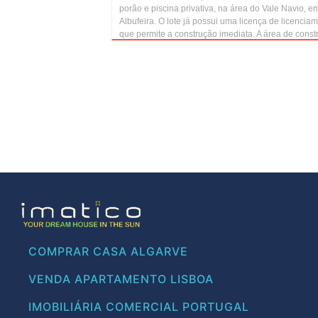
porão e piscina privativa, na área do Vale Navio, e
Albufeira. O lote já possui uma licença de licencia
que permite a construção imediata. A área de constr
COMPRAR CASA ALGARVE
VENDA APARTAMENTO LISBOA
IMOBILIÁRIA COMERCIAL PORTUGAL