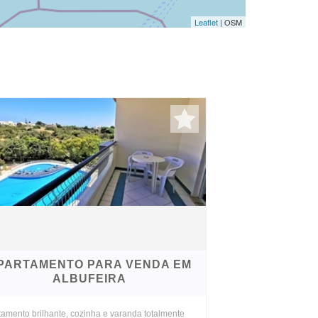
Leaflet
| OSM
PARTAMENTO PARA VENDA EM
ALBUFEIRA
tamento brilhante, cozinha e varanda totalmente