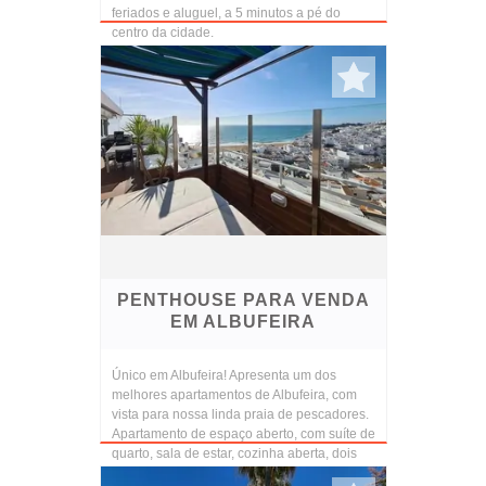
feriados e aluguel, a 5 minutos a pé do
centro da cidade.
PENTHOUSE PARA VENDA
EM ALBUFEIRA
Único em Albufeira! Apresenta um dos
melhores apartamentos de Albufeira, com
vista para nossa linda praia de pescadores.
Apartamento de espaço aberto, com suíte de
quarto, sala de estar, cozinha aberta, dois
banheir...