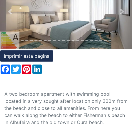
Condições
Previous
Nex
Testemunhos
Assessoria
Jurídica
Imprimir esta página
Facebook
Twitter
Pinterest
LinkedIn
A two bedroom apartment with swimming pool
located in a very sought after location only 300m from
the beach and close to all amenities. From here you
can walk along the beach to either Fisherman s beach
in Albufeira and the old town or Oura beach.