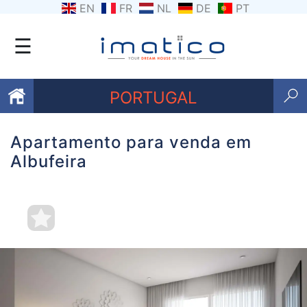
EN
FR
NL
DE
PT
☰
PORTUGAL
Apartamento para venda em
Favoritos
Albufeira
Sobre
nós
Contacte-
nos
Termos
e