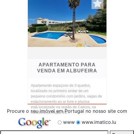
APARTAMENTO PARA
VENDA EM ALBUFEIRA
Apartamento espaçoso de 3 quartos,
localizado no primeiro andar de um
pequeno condomínio com jardins, vagas de
estacionamento ao ar livre e piscina
está localizado na região de Calicos, na
Procure o seu imóvel em Portugal no nosso site com
Albufeira, um lugar tra...
www
www.imatico.lu