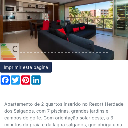
Condições
Testemunhos
Previous
Nex
Assessoria
Jurídica
Imprimir esta página
Facebook
Twitter
Pinterest
LinkedIn
Apartamento de 2 quartos inserido no Resort Herdade
dos Salgados, com 7 piscinas, grandes jardins e
campos de golfe. Com orientação solar oeste, a 3
minutos da praia e da lagoa salgados, que abriga uma