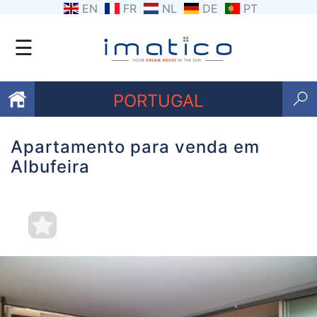
EN
FR
NL
DE
PT
☰
PORTUGAL
Apartamento para venda em
Favoritos
Albufeira
Sobre
nós
Contacte-
nos
Termos
e