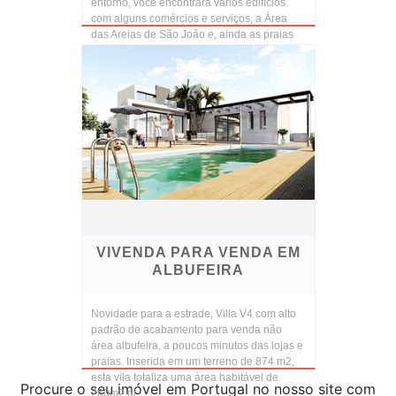
entorno, você encontrará vários edifícios
com alguns comércios e serviços, a Área
das Areias de São João e, ainda as praias
de Santa Eulália ...
VIVENDA PARA VENDA EM
ALBUFEIRA
Novidade para a estrade, Villa V4 com alto
padrão de acabamento para venda não
área albufeira, a poucos minutos das lojas e
praias. Inserida em um terreno de 874 m2,
esta vila totaliza uma área habitável de
Procure o seu imóvel em Portugal no nosso site com
260m2 di...