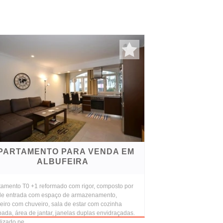
PARTAMENTO PARA VENDA EM
ALBUFEIRA
tamento T0 +1 reformado com rigor, composto por
 de entrada com espaço de armazenamento,
eiro com chuveiro, sala de estar com cozinha
ada, área de jantar, janelas duplas envidraçadas.
izado pe...