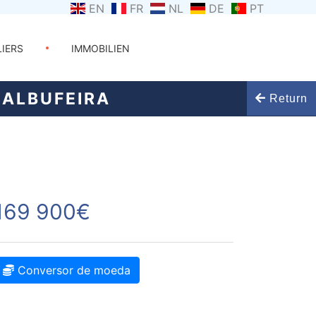
EN
FR
NL
DE
PT
LIERS
IMMOBILIEN
ALBUFEIRA
Return
169 900€
Conversor de moeda