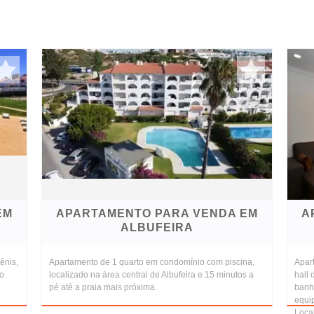
EM
APARTAMENTO PARA VENDA EM
A
ALBUFEIRA
ênis,
Apartamento de 1 quarto em condomínio com piscina,
Apar
do
localizado na área central de Albufeira e 15 minutos a
hall
pé até a praia mais próxima.
banh
equip
Local