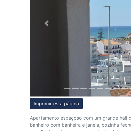
Condições
Testemunhos
Previous
Assessoria
Jurídica
Imprimir esta página
Apartamento espaçoso com um grande hall d
banheiro com banheira e janela, cozinha fech