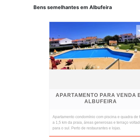
Bens semelhantes em Albufeira
APARTAMENTO PARA VENDA 
ALBUFEIRA
Apartamento condomínio com piscina e quadra de t
a 1,5 km da praia, áreas generosas e terraço volta
para o sul. Perto de restaurantes e lojas.