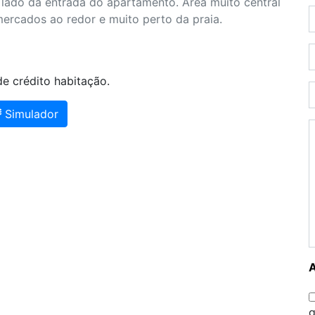
lado da entrada do apartamento. Área muito central
mercados ao redor e muito perto da praia.
e crédito habitação.
Simulador
g