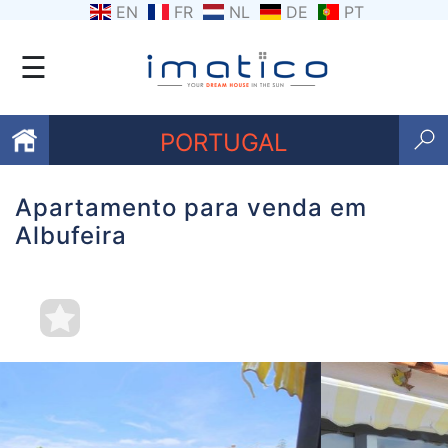
EN
FR
NL
DE
PT
☰
PORTUGAL
Apartamento para venda em
Favoritos
Albufeira
Sobre
nós
Contacte-
nos
Termos
e