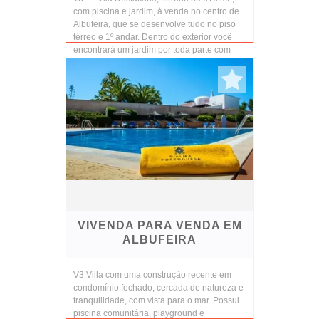
rega ...
VIVENDA PARA VENDA EM
ALBUFEIRA
V3 Villa com uma construção recente em
condomínio fechado, cercada de natureza e
tranquilidade, com vista para o mar. Possui
piscina comunitária, playground e
estacionamento comunitário privado.
Equipado com boas á...