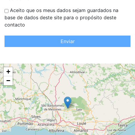
Enviar
+
−
Leaflet
| OSM