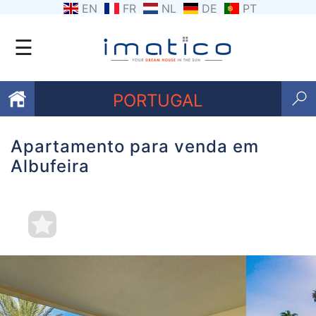
EN
FR
NL
DE
PT
☰
PORTUGAL
Apartamento para venda em
Favoritos
Albufeira
Sobre
nós
Contacte-
nos
Termos
e