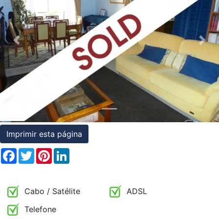
Condições
Testemunhos
Previous
Nex
Assessoria
Jurídica
Imprimir esta página
Facebook
Twitter
Pinterest
LinkedIn
Cabo / Satélite
ADSL
Telefone