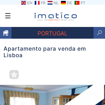
EN
FR
NL
DE
PT
☰
PORTUGAL
Apartamento para venda em
Favoritos
Lisboa
Sobre
nós
Contacte-
nos
Termos
e