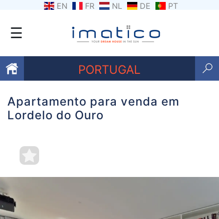
EN
FR
NL
DE
PT
☰
PORTUGAL
Apartamento para venda em
Favoritos
Lordelo do Ouro
Sobre
nós
Contacte-
nos
Termos
e