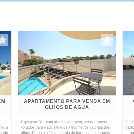
EM
APARTAMENTO PARA VENDA EM
OLHOS DE AGUA
Espaçoso T0 1 com piscina, garagem, belos terraços
2 Lo
ar, a
voltados para o sul, situados a 900metros da praia dos
parti
tuado
olhos d'água e a 1km da praia do barranco belharucas.
terr