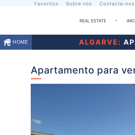
Favoritos
Sobre nós
Contacte-nos
REAL ESTATE
IMO
ALGARVE:
AP
HOME
Favoritos
Apartamento para ve
Sobre
nós
Contacte-
nos
Termos
e