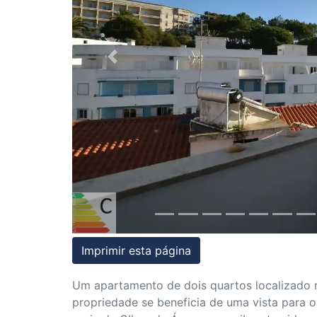
Condições
Testemunhos
Previous
Assessoria
Jurídica
Imprimir esta página
Um apartamento de dois quartos localizado n
propriedade se beneficia de uma vista para 