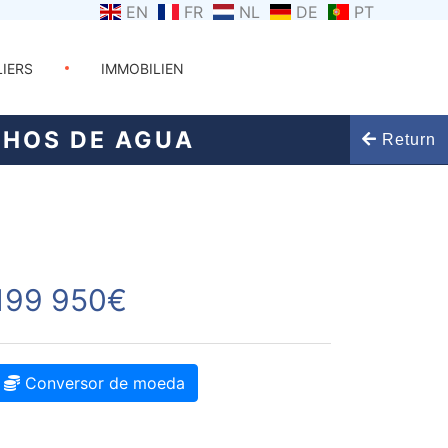
EN
FR
NL
DE
PT
LIERS
IMMOBILIEN
LHOS DE AGUA
Return
199 950€
Conversor de moeda