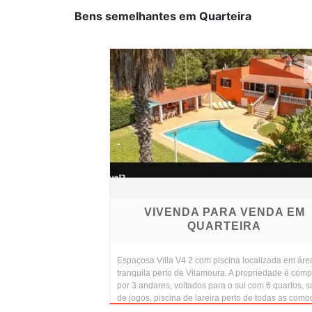
Bens semelhantes em Quarteira
VIVENDA PARA VENDA EM
QUARTEIRA
Espaçosa Villa V4 2 com piscina localizada em áre
tranquila perto de Vilamoura. A propriedade é com
por 3 andares, voltados para o sul com 6 quartos, s
de jogos, piscina de lareira perto de todas as comod