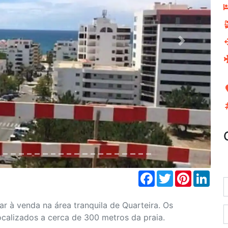
Next
Facebook
Twitter
Pinterest
Link
r à venda na área tranquila de Quarteira. Os
ocalizados a cerca de 300 metros da praia.