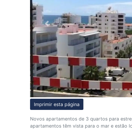
Condições
Testemunhos
Previous
Assessoria
Jurídica
Imprimir esta página
Novos apartamentos de 3 quartos para estrea
apartamentos têm vista para o mar e estão l