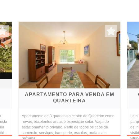
APARTAMENTO PARA VENDA EM
QUARTEIRA
a
Apartamento de 3 quartos no centro de Quarteira como
Loja
posta
novas, excelentes áreas e exposição solar. Vaga de
parq
ala
estacionamento privado. Perto de todos os tipos de
de in
id...
comércio, serviços, transporte, escolas, praia mais
visi
próxima ...
vitri