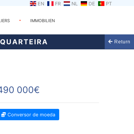
EN
FR
NL
DE
PT
LIERS
IMMOBILIEN
 QUARTEIRA
Return
490 000€
Conversor de moeda