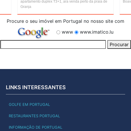
apartamento duplex T3+1, ara venda perto da praia de
Boav
Granja
Procure o seu imóvel em Portugal no nosso site com
www
www.imatico.lu
LINKS INTERESSANTES
GOLFE EM PORTUGAL
RESTAURANTES PORTUGAL
INFORMAÇÃO DE PORTUGAL