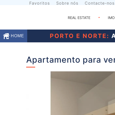
Favoritos
Sobre nós
Contacte-nos
REAL ESTATE
IMO
PORTO E NORTE:
A
HOME
Favoritos
Apartamento para ve
Sobre
nós
Contacte-
nos
Termos
e