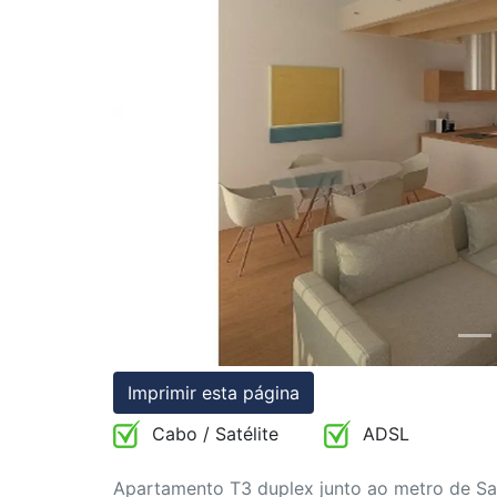
Condições
Testemunhos
Previous
Assessoria
Jurídica
Imprimir esta página
Cabo / Satélite
ADSL
Apartamento T3 duplex junto ao metro de Sa