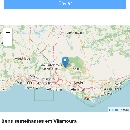
Enviar
+
−
Leaflet
| OSM
Bens semelhantes em Vilamoura