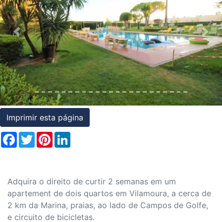
Condições
Testemunhos
Previous
Nex
Assessoria
Jurídica
Imprimir esta página
Facebook
Twitter
Pinterest
LinkedIn
Adquira o direito de curtir 2 semanas em um
apartement de dois quartos em Vilamoura, a cerca de
2 km da Marina, praias, ao lado de Campos de Golfe,
e circuito de bicicletas.