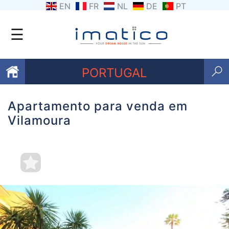
EN
FR
NL
DE
PT
☰
PORTUGAL
Apartamento para venda em
Favoritos
Vilamoura
Sobre
nós
Contacte-
nos
Termos
e