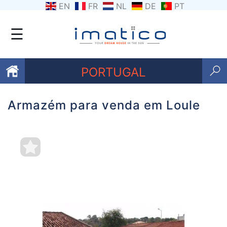
EN
FR
NL
DE
PT
☰
PORTUGAL
Armazém para venda em Loule
Favoritos
Sobre
nós
Contacte-
nos
Termos
e