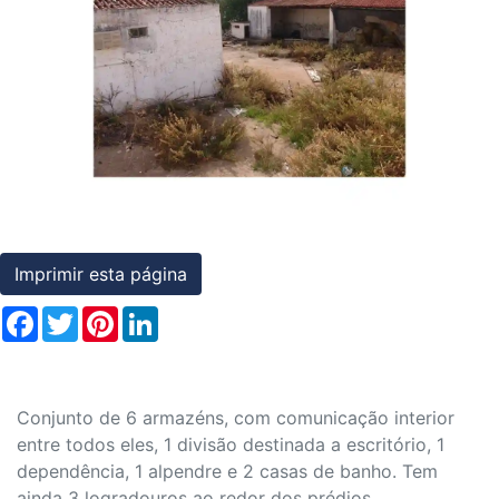
Condições
Previous
Nex
Testemunhos
Assessoria
Jurídica
Imprimir esta página
Facebook
Twitter
Pinterest
LinkedIn
Conjunto de 6 armazéns, com comunicação interior
entre todos eles, 1 divisão destinada a escritório, 1
dependência, 1 alpendre e 2 casas de banho. Tem
ainda 3 logradouros ao redor dos prédios.