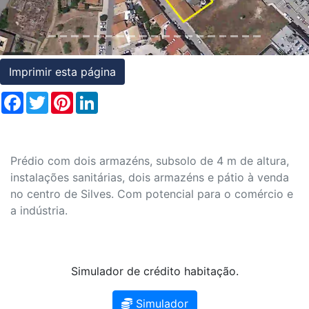
Condições
Testemunhos
Imprimir esta página
Assessoria
Facebook
Twitter
Pinterest
LinkedIn
Jurídica
Prédio com dois armazéns, subsolo de 4 m de altura,
instalações sanitárias, dois armazéns e pátio à venda
no centro de Silves. Com potencial para o comércio e
a indústria.
Simulador de crédito habitação.
Simulador