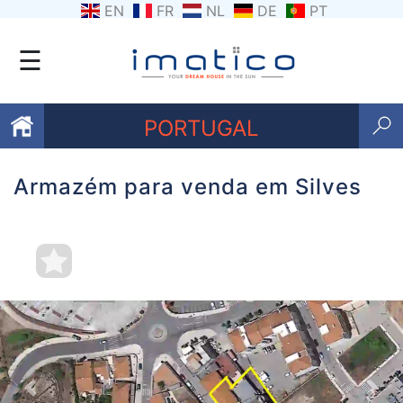
EN
FR
NL
DE
PT
☰
PORTUGAL
Armazém para venda em Silves
Favoritos
Sobre
nós
Contacte-
nos
Termos
e
Previous
Nex